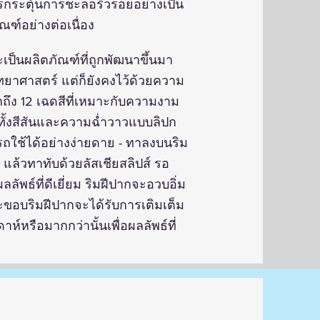
ารกระตุ้นการชะลอริ้วรอยอย่างเป็น
ณฑ์อย่างต่อเนื่อง
จะเป็นผลิตภัณฑ์ที่ถูกพัฒนาขึ้นมา
าศาสตร์ แต่ก็ยังคงไว้ด้วยความ
อกถึง 12 เฉดสีที่เหมาะกับความงาม
ีทั้งสีสันและความฉ่ำวาวแบบลิปก
ถใช้ได้อย่างง่ายดาย - ทาลงบนริม
แล้วทาทับด้วยลัสเชียสลิปส์ รอ
ลัพธ์ที่ดีเยี่ยม ริมฝีปากจะอวบอิ่ม
ขอบริมฝีปากจะได้รับการเติมเต็ม
าห์หรือมากกว่านั้นเพื่อผลลัพธ์ที่