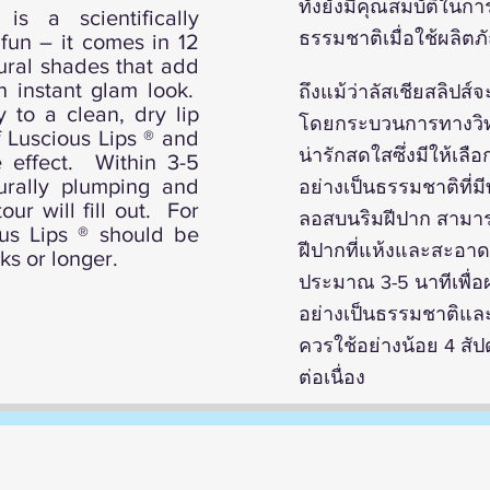
ทั้งยังมีคุณสมบัติในก
s a scientifically
ธรรมชาติเมื่อใช้ผลิตภั
 fun – it comes in 12
tural shades that add
an instant glam look.
ถึงแม้ว่าลัสเชียสลิปส์
y to a clean, dry lip
โดยกระบวนการทางวิทย
 Luscious Lips ® and
น่ารักสดใสซึ่งมีให้เลื
e effect. Within 3-5
turally plumping and
อย่างเป็นธรรมชาติที่ม
our will fill out. For
ลอสบนริมฝีปาก สามาร
ious Lips ® should be
ฝีปากที่แห้งและสะอาด 
ks or longer.
ประมาณ 3-5 นาทีเพื่อผล
อย่างเป็นธรรมชาติและ
ควรใช้อย่างน้อย 4 สัปด
ต่อเนื่อง