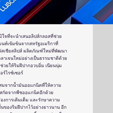
มิใจที่จะนำเสนอลิปส์กลอสที่ช่วย
นท์เข้มข้นจากสหรัฐอเมริกาที่
ัสเชียสลิปส์ ผลิตภัณฑ์ใหม่ที่พัฒนา
คอลาเจนใหม่อย่างเป็นธรรมชาติด้วย
่วยให้ริมฝีปากอวบอิ่ม เนียนนุ่ม
อร์ไรซ์เซอร์
นผสมจากน้ำมันออแกนิคที่ให้ความ
ารสกัดจากพืชออแกนิคอีกด้วย
เรื่องการเติมเต็ม และรักษาความ
ื้นของริมฝีปากไว้อย่างยาวนาน อีก