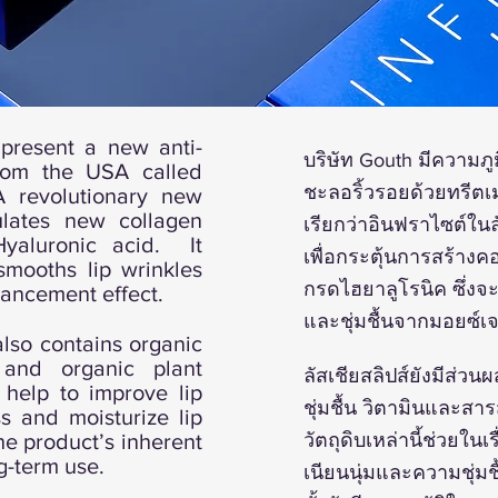
present a new anti-
บริษัท Gouth มีความภู
from the USA called
ชะลอริ้วรอยด้วยทรีตเม
A revolutionary new
ulates new collagen
เรียกว่าอินฟราไซต์ในล
Hyaluronic acid. It
เพื่อกระตุ้นการสร้าง
 smooths lip wrinkles
กรดไฮยาลูโรนิค ซึ่งจะช
hancement effect.
และชุ่มชื้นจากมอยซ์เจ
lso contains organic
s and organic plant
ลัสเชียสลิปส์ยังมีส่ว
 help to improve lip
ชุ่มชื้น วิตามินและส
s and moisturize lip
he product’s inherent
วัตถุดิบเหล่านี้ช่วยใน
ng-term use.
เนียนนุ่มและความชุ่มช