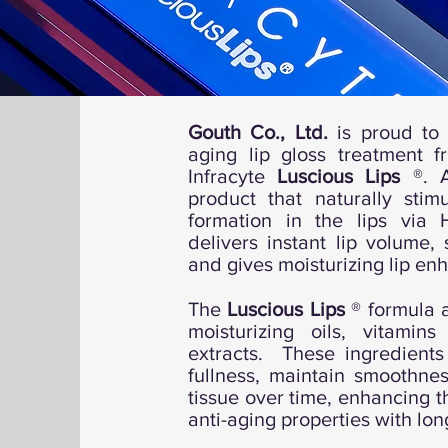
Gouth Co., Ltd.
is proud to 
aging lip gloss treatment 
Infracyte
Luscious Lips
®. 
product that naturally stim
formation in the lips via 
delivers instant lip volume,
and gives moisturizing lip en
The
Luscious Lips
® formula a
moisturizing oils, vitamin
extracts. These ingredients
fullness, maintain smoothnes
tissue over time, enhancing t
anti-aging properties with lo